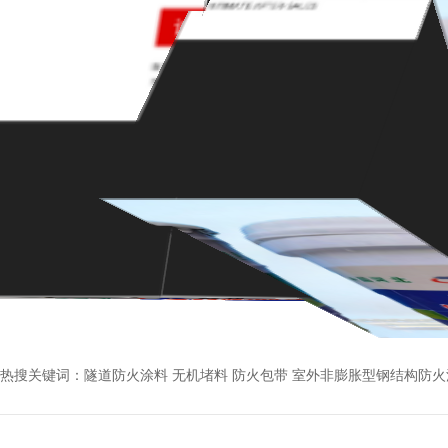
热搜关键词：
隧道防火涂料 无机堵料 防火包带 室外非膨胀型钢结构防