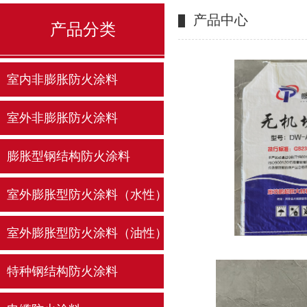
产品中心
产品分类
室内非膨胀防火涂料
室外非膨胀防火涂料
膨胀型钢结构防火涂料
室外膨胀型防火涂料（水性）
室外膨胀型防火涂料（油性）
特种钢结构防火涂料