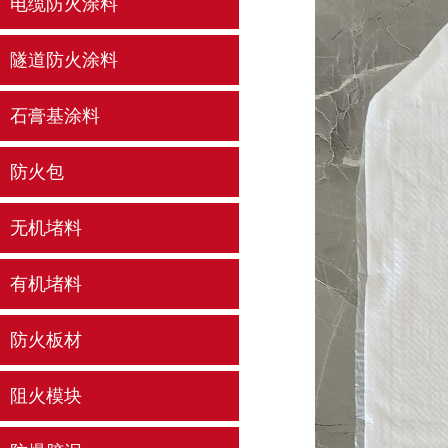
电缆防火涂料
隧道防火涂料
石膏基涂料
防火包
无机堵料
有机堵料
防火板材
阻火模块