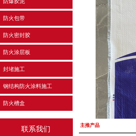
防爆胶泥
防火包带
防火密封胶
防火涂层板
封堵施工
钢结构防火涂料施工
防火槽盒
主推产品
联系我们