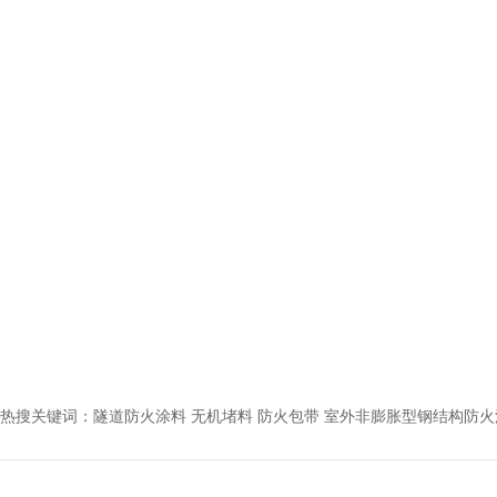
热搜关键词：
隧道防火涂料 无机堵料 防火包带 室外非膨胀型钢结构防