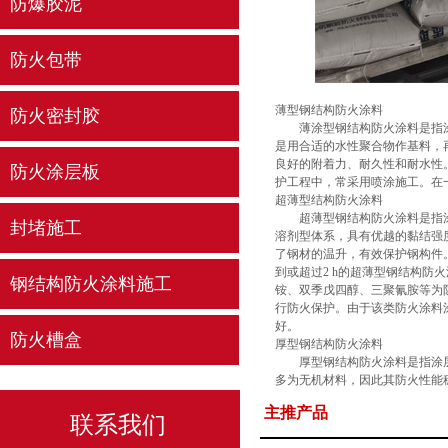
防爆胶泥
防火包带
薄型钢结构防火涂料
防火密封胶
薄涂型钢结构防火涂料是指涂层厚
是用合适的水性聚合物作基料，
良好的附着力、耐久性和耐水性。
防火涂层板
护工程中，常采用喷涂施工。在
超薄型结构防火涂料
超薄型钢结构防火涂料是指涂层厚
封堵施工
溶剂型体系，具有优越的黏结强
了钢材的温升，有效保护钢构件
到或超过2 h的超薄型钢结构
钢结构防火涂料施工
铵、双季戊四醇、三聚氰胺等为
行防火保护。由于该类防火涂料
好。
防火槽盒
厚型钢结构防火涂料
厚型钢结构防火涂料是指涂层厚度
多为无机材料，因此其防火性能
料在火灾中利用材料粒状表面，
主推产品
磷酸铝盐、耐火水泥等)，再配
联系我们
棉、陶瓷纤维、玻璃纤维等)及